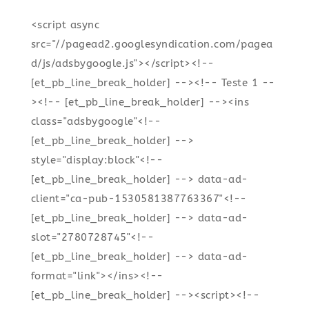
<script async
src="//pagead2.googlesyndication.com/pagea
d/js/adsbygoogle.js"></script><!--
[et_pb_line_break_holder] --><!-- Teste 1 --
><!-- [et_pb_line_break_holder] --><ins
class="adsbygoogle"<!--
[et_pb_line_break_holder] -->
style="display:block"<!--
[et_pb_line_break_holder] --> data-ad-
client="ca-pub-1530581387763367"<!--
[et_pb_line_break_holder] --> data-ad-
slot="2780728745"<!--
[et_pb_line_break_holder] --> data-ad-
format="link"></ins><!--
[et_pb_line_break_holder] --><script><!--