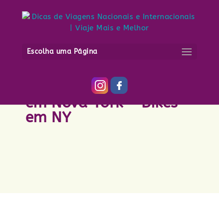
Escolha uma Página
Cenário das bicicletas
em Nova York - Bikes
em NY