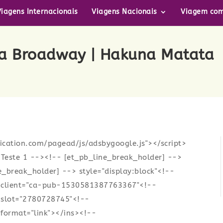
Viagens Internacionais
Viagens Nacionais
Viagem com
Na Broadway | Hakuna Matata
ication.com/pagead/js/adsbygoogle.js"></script>
 Teste 1 --><!-- [et_pb_line_break_holder] -->
e_break_holder] --> style="display:block"<!--
d-client="ca-pub-1530581387763367"<!--
-slot="2780728745"<!--
format="link"></ins><!--