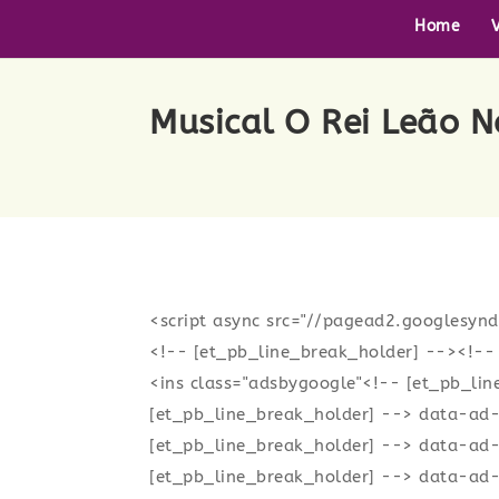
Home
Musical O Rei Leão 
<script async src="//pagead2.googlesynd
<!-- [et_pb_line_break_holder] --><!--
<ins class="adsbygoogle"<!-- [et_pb_lin
[et_pb_line_break_holder] --> data-a
[et_pb_line_break_holder] --> data-ad
[et_pb_line_break_holder] --> data-ad-