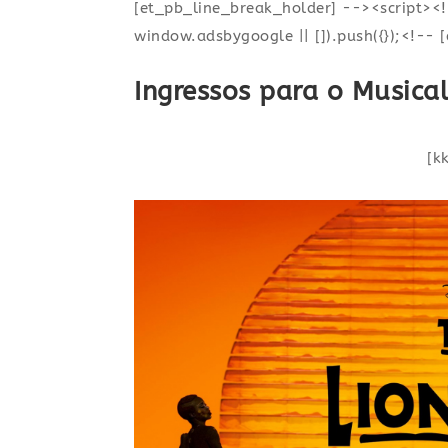
[et_pb_line_break_holder] --><script><
window.adsbygoogle || []).push({});<!-- 
Ingressos para o Music
[k