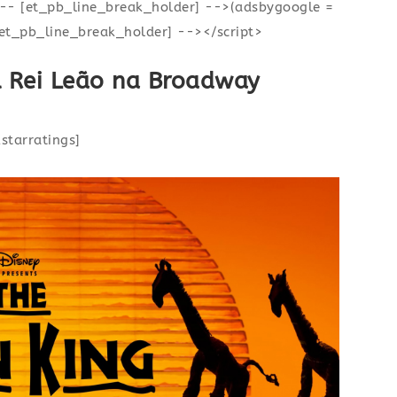
!-- [et_pb_line_break_holder] -->(adsbygoogle =
[et_pb_line_break_holder] --></script>
al Rei Leão na Broadway
kstarratings]