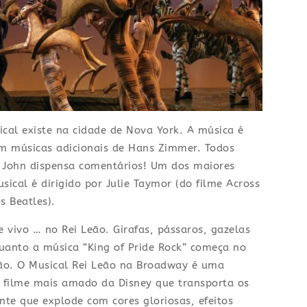
ical existe na cidade de Nova York. A música é
om músicas adicionais de Hans Zimmer. Todos
on John dispensa comentários! Um dos maiores
ical é dirigido por Julie Taymor (do filme Across
s Beatles).
e vivo … no Rei Leão. Girafas, pássaros, gazelas
uanto a música “King of Pride Rock” começa no
eão. O Musical Rei Leão na Broadway é uma
o filme mais amado da Disney que transporta os
e que explode com cores gloriosas, efeitos