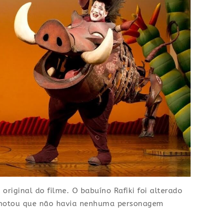
 original do filme. O babuíno Rafiki foi alterado
 notou que não havia nenhuma personagem