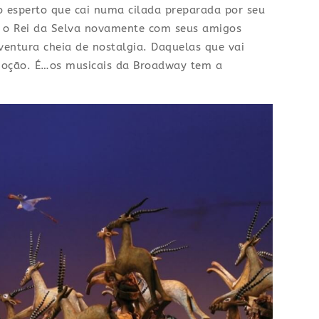
o esperto que cai numa cilada preparada por seu
ar o Rei da Selva novamente com seus amigos
entura cheia de nostalgia. Daquelas que vai
emoção. É…os musicais da Broadway tem a