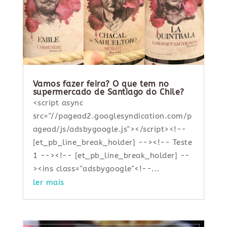
Vamos fazer feira? O que tem no
supermercado de Santiago do Chile?
<script async
src="//pagead2.googlesyndication.com/p
agead/js/adsbygoogle.js"></script><!--
[et_pb_line_break_holder] --><!-- Teste
1 --><!-- [et_pb_line_break_holder] --
><ins class="adsbygoogle"<!--...
ler mais