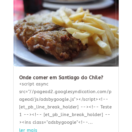
Onde comer em Santiago do Chile?
<script async
src="//pagead2.googlesyndication.com/p
agead/js/adsbygoogle.js"></script><!--
[et_pb_line_break_holder] --><!-- Teste
1 --><!-- [et_pb_line_break_holder] --
><ins class="adsbygoogle"<!--...
ler mais