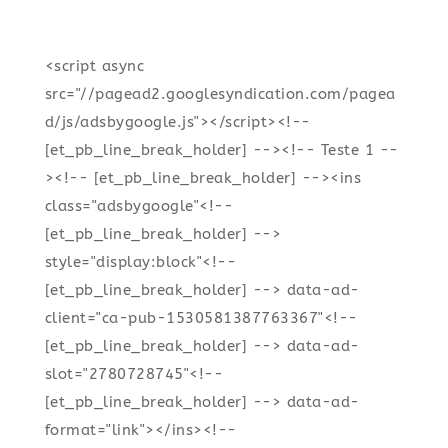
<script async
src="//pagead2.googlesyndication.com/pagea
d/js/adsbygoogle.js"></script><!--
[et_pb_line_break_holder] --><!-- Teste 1 --
><!-- [et_pb_line_break_holder] --><ins
class="adsbygoogle"<!--
[et_pb_line_break_holder] -->
style="display:block"<!--
[et_pb_line_break_holder] --> data-ad-
client="ca-pub-1530581387763367"<!--
[et_pb_line_break_holder] --> data-ad-
slot="2780728745"<!--
[et_pb_line_break_holder] --> data-ad-
format="link"></ins><!--