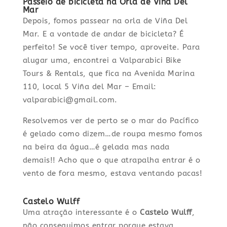
Passeio de bicicleta na Orla de Viña Del
Mar
Depois, fomos passear na orla de Viña Del
Mar. E a vontade de andar de bicicleta? É
perfeito! Se você tiver tempo, aproveite. Para
alugar uma, encontrei a Valparabici Bike
Tours & Rentals, que fica na Avenida Marina
110, local 5 Viña del Mar – Email:
valparabici@gmail.com.
Resolvemos ver de perto se o mar do Pacífico
é gelado como dizem…de roupa mesmo fomos
na beira da água…é gelada mas nada
demais!! Acho que o que atrapalha entrar é o
vento de fora mesmo, estava ventando pacas!
Castelo Wulff
Uma atração interessante é o
Castelo Wulff
,
não conseguimos entrar porque estava