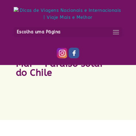
Escolha uma Página
Meio dia em Vinã Del
Mar - Paraíso solar
do Chile