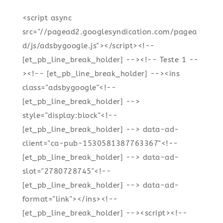
<script async
src="//pagead2.googlesyndication.com/pagea
d/js/adsbygoogle.js"></script><!--
[et_pb_line_break_holder] --><!-- Teste 1 --
><!-- [et_pb_line_break_holder] --><ins
class="adsbygoogle"<!--
[et_pb_line_break_holder] -->
style="display:block"<!--
[et_pb_line_break_holder] --> data-ad-
client="ca-pub-1530581387763367"<!--
[et_pb_line_break_holder] --> data-ad-
slot="2780728745"<!--
[et_pb_line_break_holder] --> data-ad-
format="link"></ins><!--
[et_pb_line_break_holder] --><script><!--