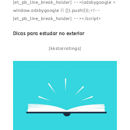
[et_pb_line_break_holder] -->(adsbygoogle =
window.adsbygoogle || []).push({});<!--
[et_pb_line_break_holder] --></script>
Dicas para estudar no exterior
[kkstarratings]