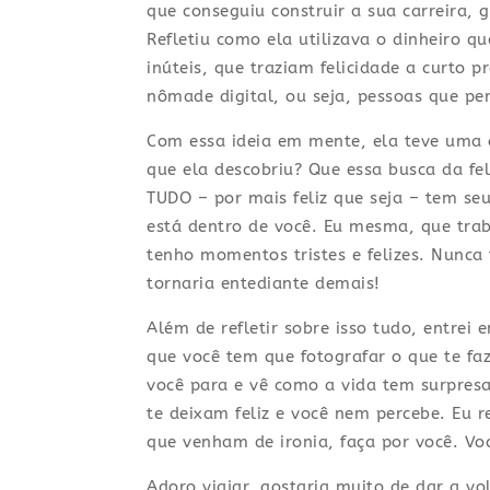
que conseguiu construir a sua carreira, 
Refletiu como ela utilizava o dinheiro 
inúteis, que traziam felicidade a curto p
nômade digital, ou seja, pessoas que p
Com essa ideia em mente, ela teve uma ó
que ela descobriu? Que essa busca da fe
TUDO – por mais feliz que seja – tem se
está dentro de você. Eu mesma, que tra
tenho momentos tristes e felizes. Nunca 
tornaria entediante demais!
Além de refletir sobre isso tudo, entre
que você tem que fotografar o que te faz
você para e vê como a vida tem surpres
te deixam feliz e você nem percebe. Eu
que venham de ironia, faça por você. V
Adoro viajar, gostaria muito de dar a v