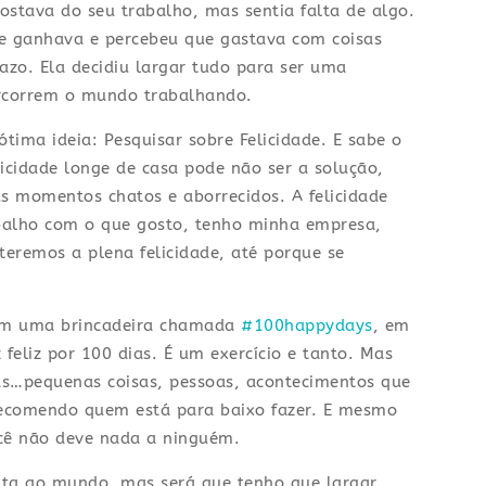
gostava do seu trabalho, mas sentia falta de algo.
que ganhava e percebeu que gastava com coisas
razo. Ela decidiu largar tudo para ser uma
ercorrem o mundo trabalhando.
tima ideia: Pesquisar sobre Felicidade. E sabe o
licidade longe de casa pode não ser a solução,
us momentos chatos e aborrecidos. A felicidade
balho com o que gosto, tenho minha empresa,
teremos a plena felicidade, até porque se
i em uma brincadeira chamada
#100happydays
, em
 feliz por 100 dias. É um exercício e tanto. Mas
as…pequenas coisas, pessoas, acontecimentos que
 recomendo quem está para baixo fazer. E mesmo
ocê não deve nada a ninguém.
olta ao mundo, mas será que tenho que largar