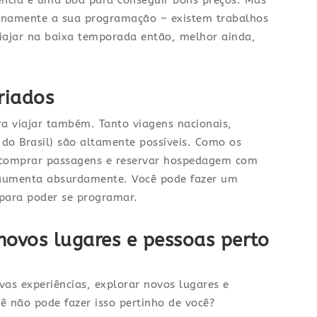
ncia é uma boa para conseguir bons preços. Mas
ntinamente a sua programação – existem trabalhos
 viajar na baixa temporada então, melhor ainda,
riados
ara viajar também. Tanto viagens nacionais,
 do Brasil) são altamente possíveis. Como os
e comprar passagens e reservar hospedagem com
 aumenta absurdamente. Você pode fazer um
 para poder se programar.
novos lugares e pessoas perto
ovas experiências, explorar novos lugares e
ê não pode fazer isso pertinho de você?