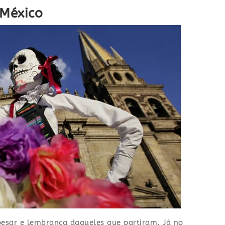
 México
pesar e lembrança daqueles que partiram. Já no