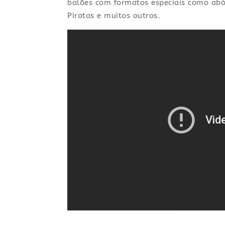
balões com formatos especiais como abó
Piratas e muitos outros.