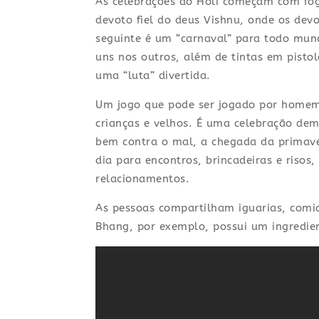
As celebrações do Holi começam com fo
devoto fiel do deus Vishnu, onde os de
seguinte é um “carnaval” para todo mun
uns nos outros, além de tintas em pisto
uma “luta” divertida.
Um jogo que pode ser jogado por homem 
crianças e velhos. É uma celebração democ
bem contra o mal, a chegada da primave
dia para encontros, brincadeiras e risos
relacionamentos.
As pessoas compartilham iguarias, comid
Bhang, por exemplo, possui um ingredient