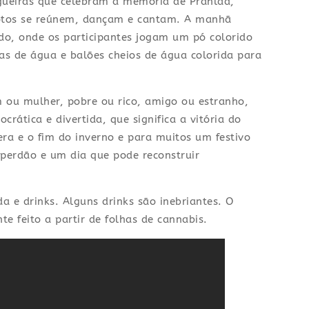
gueiras que celebram a memória de Prahlad,
votos se reúnem, dançam e cantam. A manhã
do, onde os participantes jogam um pó colorido
las de água e balões cheios de água colorida para
ou mulher, pobre ou rico, amigo ou estranho,
rática e divertida, que significa a vitória do
ra e o fim do inverno e para muitos um festivo
, perdão e um dia que pode reconstruir
a e drinks. Alguns drinks são inebriantes. O
e feito a partir de folhas de cannabis.