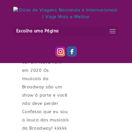
30 Musicais da
Broadway para
Escolha uma Página
você ver em Nova
York em 2020
30 Musicais da
Broadway para você
ver em Nova York
em 2020 Os
musicais da
Broadway são um
show à parte e você
não deve perder
Confesso que eu sou
a louca dos musicais
da Broadway! kkkkk