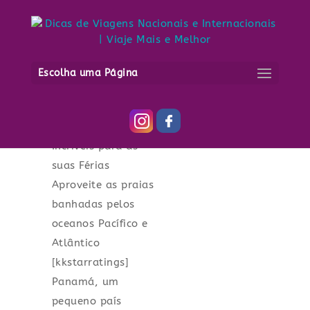
10 Praias do
Panamá mais
Escolha uma Página
Incríveis para as
suas Férias
10 Praias do
Panamá mais
Incríveis para as
suas Férias
Aproveite as praias
banhadas pelos
oceanos Pacífico e
Atlântico
[kkstarratings]
Panamá, um
pequeno país