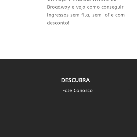
Broadway e veja como conseguir
ingressos sem fila, sem iof e com
desconto!
DESCUBRA
Fale Conosco